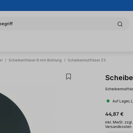
egriff
er
/
Scheibenfräser 8 mm Bohrung
/
Scheibennutfräser Z3
Scheibe
Scheibennutfräs
Auf Lager, 
Regulärer Pr
44,87 €
inkl. MwSt. zzgl.
Versandkosten