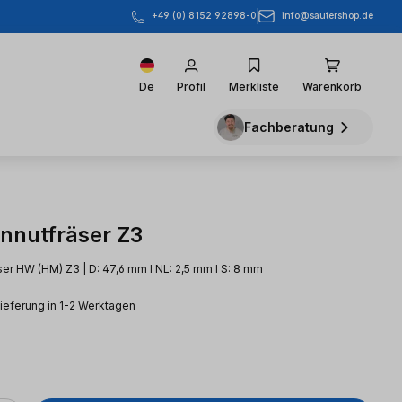
info@sautershop.de
+49 (0) 8152 92898-0
De
Profil
Merkliste
Warenkorb
Fachberatung
nnutfräser Z3
er HW (HM) Z3 | D: 47,6 mm l NL: 2,5 mm l S: 8 mm
Lieferung in 1-2 Werktagen
eis: