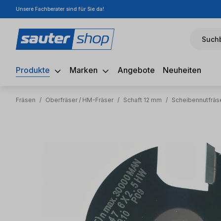
Unsere Fachberater sind für Sie da!
m Hauptinhalt springen
Zur Suche springen
Zur Hauptnavigation springen
Suchb
Produkte
Marken
Angebote
Neuheiten
Fräsen
/
Oberfräser / HM-Fräser
/
Schaft 12 mm
/
Scheibennutfräs
Bildergalerie überspringen