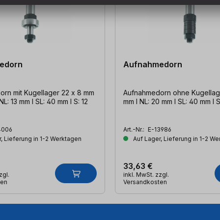
edorn
Aufnahmedorn
rn mit Kugellager 22 x 8 mm
Aufnahmedorn ohne Kugellage
 NL: 13 mm l SL: 40 mm l S: 12
mm l NL: 20 mm l SL: 40 mm l 
4006
Art.-Nr.:
E-13986
, Lieferung in 1-2 Werktagen
Auf Lager, Lieferung in 1-2 W
33,63 €
zgl.
inkl. MwSt. zzgl.
ten
Versandkosten