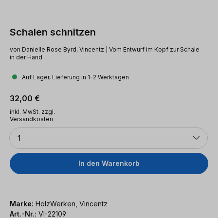
Schalen schnitzen
von Danielle Rose Byrd, Vincentz | Vom Entwurf im Kopf zur Schale
in der Hand
Auf Lager, Lieferung in 1-2 Werktagen
Regulärer Preis:
32,00 €
inkl. MwSt. zzgl.
Versandkosten
Anzahl
1
In den Warenkorb
Marke:
HolzWerken, Vincentz
Art.-Nr.:
VI-22109