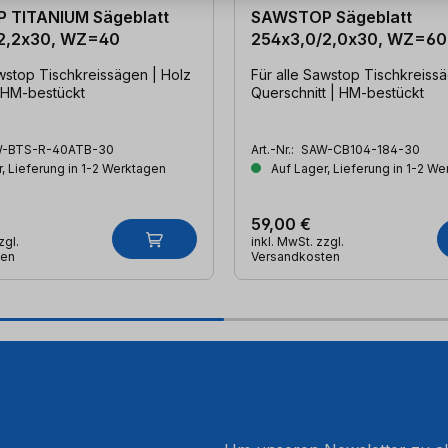
 TITANIUM Sägeblatt
SAWSTOP Sägeblatt
2,2x30, WZ=40
254x3,0/2,0x30, WZ=60
awstop Tischkreissägen | Holz
Für alle Sawstop Tischkreiss
| HM-bestückt
Querschnitt | HM-bestückt
-BTS-R-40ATB-30
Art.-Nr.:
SAW-CB104-184-30
, Lieferung in 1-2 Werktagen
Auf Lager, Lieferung in 1-2 W
59,00 €
zgl.
inkl. MwSt. zzgl.
ten
Versandkosten