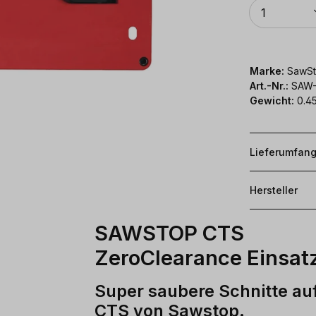
Anzahl
1
Marke:
SawSt
Art.-Nr.:
SAW-
Gewicht:
0.45
Lieferumfan
Hersteller
SAWSTOP CTS
ZeroClearance Einsat
Super saubere Schnitte au
CTS von Sawstop.