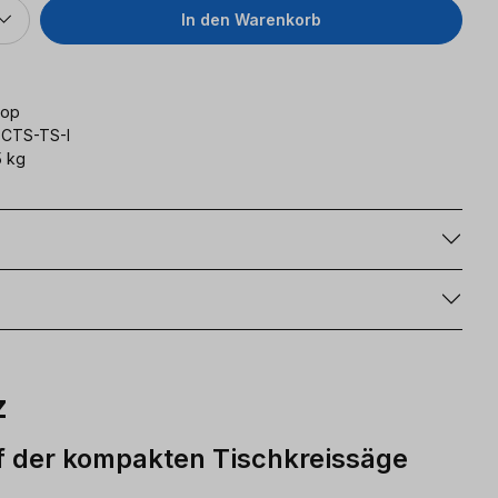
In den Warenkorb
op
CTS-TS-I
 kg
g
z
f der kompakten Tischkreissäge