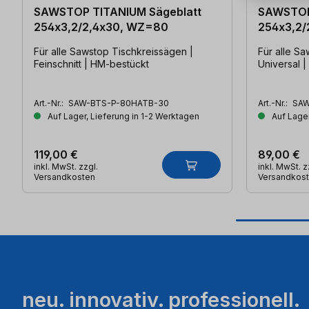
SAWSTOP TITANIUM Sägeblatt
SAWSTOP
254x3,2/2,4x30, WZ=80
254x3,2/
Für alle Sawstop Tischkreissägen |
Für alle S
Feinschnitt | HM-bestückt
Universal 
Art.-Nr.:
SAW-BTS-P-80HATB-30
Art.-Nr.:
SAW
Auf Lager, Lieferung in 1-2 Werktagen
Auf Lager
119,00 €
89,00 €
inkl. MwSt. zzgl.
inkl. MwSt. z
Versandkosten
Versandkos
neu. innovativ. professionell.