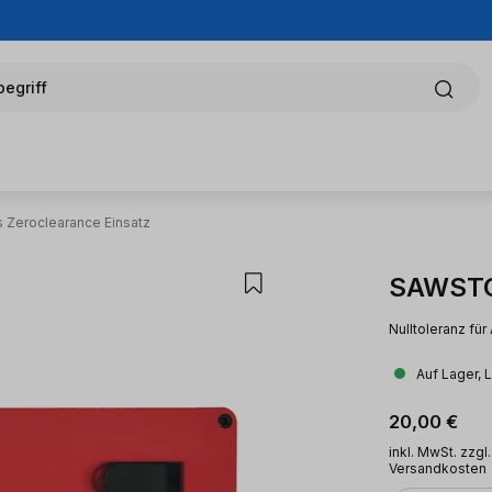
egriff
 Zeroclearance Einsatz
SAWSTOP
Nulltoleranz für
Auf Lager, 
Regulärer Pr
20,00 €
inkl. MwSt. zzgl.
Versandkosten