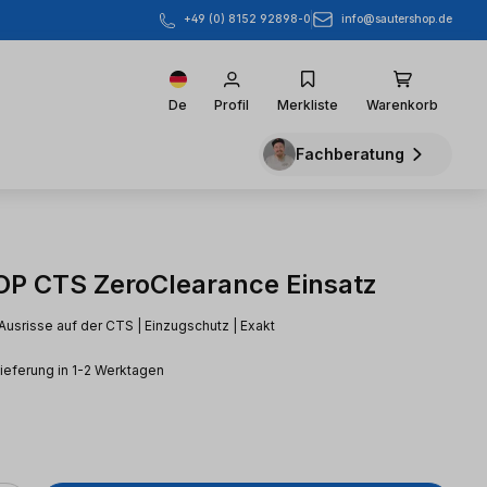
info@sautershop.de
+49 (0) 8152 92898-0
De
Profil
Merkliste
Warenkorb
Fachberatung
 CTS ZeroClearance Einsatz
 Ausrisse auf der CTS | Einzugschutz | Exakt
Lieferung in 1-2 Werktagen
eis: