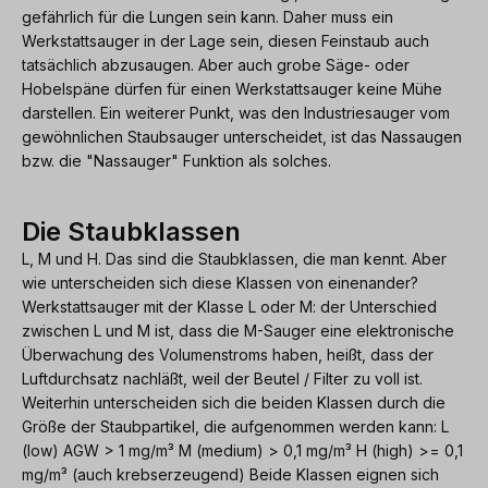
gefährlich für die Lungen sein kann. Daher muss ein
Werkstattsauger in der Lage sein, diesen Feinstaub auch
tatsächlich abzusaugen. Aber auch grobe Säge- oder
Hobelspäne dürfen für einen Werkstattsauger keine Mühe
darstellen. Ein weiterer Punkt, was den Industriesauger vom
gewöhnlichen Staubsauger unterscheidet, ist das Nassaugen
bzw. die "Nassauger" Funktion als solches.
Die Staubklassen
L, M und H. Das sind die Staubklassen, die man kennt. Aber
wie unterscheiden sich diese Klassen von einenander?
Werkstattsauger mit der Klasse L oder M: der Unterschied
zwischen L und M ist, dass die M-Sauger eine elektronische
Überwachung des Volumenstroms haben, heißt, dass der
Luftdurchsatz nachläßt, weil der Beutel / Filter zu voll ist.
Weiterhin unterscheiden sich die beiden Klassen durch die
Größe der Staubpartikel, die aufgenommen werden kann: L
(low) AGW > 1 mg/m³ M (medium) > 0,1 mg/m³ H (high) >= 0,1
mg/m³ (auch krebserzeugend) Beide Klassen eignen sich