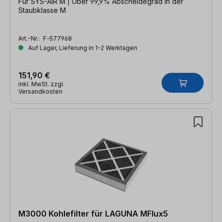
Für SYS-AIR M | Über 99,9% Abscheidegrad in der
Staubklasse M
Art.-Nr.:
F-577968
Auf Lager, Lieferung in 1-2 Werktagen
151,90 €
inkl. MwSt. zzgl.
Versandkosten
M3000 Kohlefilter für LAGUNA MFlux5