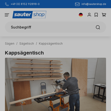
info@sautershop.de
+49 (0) 8152 92898-0
Zum Hauptinhalt springen
Suchbegriff
Sägen
/
Sägetisch
/
Kappsägentisch
Kappsägentisch