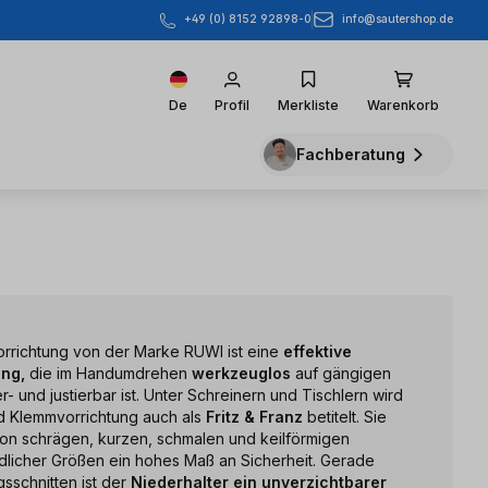
info@sautershop.de
+49 (0) 8152 92898-0
De
Profil
Merkliste
Warenkorb
Fachberatung
rrichtung von der Marke RUWI ist eine
effektive
ung,
die im Handumdrehen
werkzeuglos
auf gängigen
- und justierbar ist. Unter Schreinern und Tischlern wird
d Klemmvorrichtung auch als
Fritz & Franz
betitelt. Sie
on schrägen, kurzen, schmalen und keilförmigen
licher Größen ein hohes Maß an Sicherheit. Gerade
sschnitten ist der
Niederhalter ein unverzichtbarer