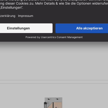
4 Premium
Maschinentyp: Format 4 | Abmessung Wandpaneel: 620 x 420 mm