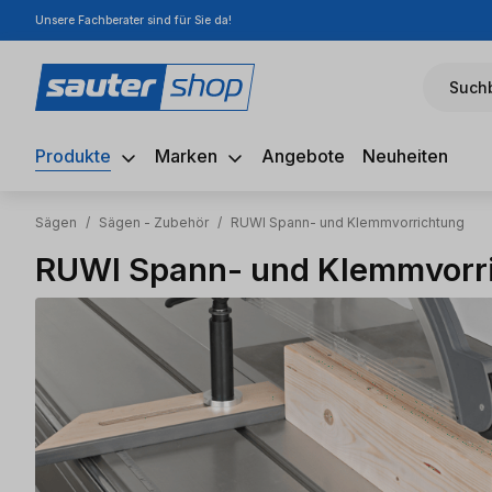
Unsere Fachberater sind für Sie da!
m Hauptinhalt springen
Zur Suche springen
Zur Hauptnavigation springen
Suchb
Produkte
Marken
Angebote
Neuheiten
Sägen
/
Sägen - Zubehör
/
RUWI Spann- und Klemmvorrichtung
RUWI Spann- und Klemmvorr