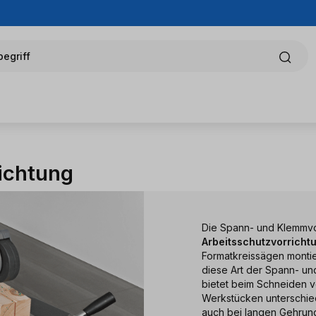
egriff
ichtung
Die Spann- und Klemmvo
Arbeitsschutzvorricht
Formatkreissägen montier
diese Art der Spann- un
bietet beim Schneiden v
Werkstücken unterschied
auch bei langen Gehrung