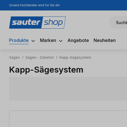
Unsere Fachberater sind für Sie da!
m Hauptinhalt springen
Zur Suche springen
Zur Hauptnavigation springen
Suchb
Produkte
Marken
Angebote
Neuheiten
Sägen
/
Sägen - Zubehör
/
Kapp-Sägesystem
Kapp-Sägesystem
4 Artikel gefunden