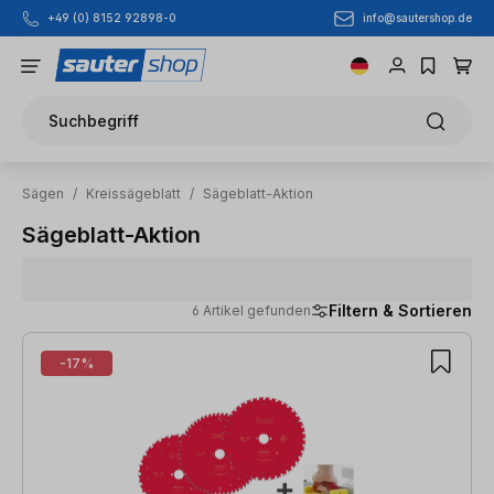
info@sautershop.de
+49 (0) 8152 92898-0
Zum Hauptinhalt springen
Suchbegriff
Sägen
/
Kreissägeblatt
/
Sägeblatt-Aktion
Sägeblatt-Aktion
Filtern & Sortieren
6 Artikel gefunden
6 Artikel gefunden
-17%