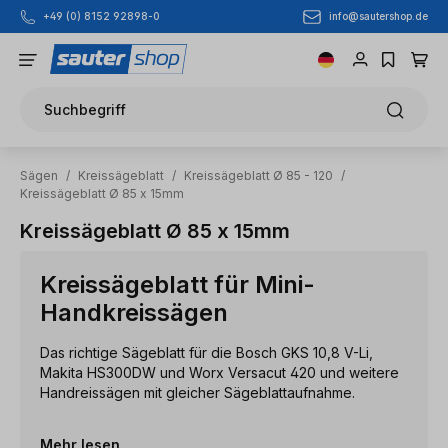
info@sautershop.de
+49 (0) 8152 92898-0
Zum Hauptinhalt springen
Suchbegriff
Sägen
/
Kreissägeblatt
/
Kreissägeblatt Ø 85 - 120
/
Kreissägeblatt Ø 85 x 15mm
Kreissägeblatt Ø 85 x 15mm
Kreissägeblatt für Mini-
Handkreissägen
Das richtige Sägeblatt für die Bosch GKS 10,8 V-Li,
Makita HS300DW und Worx Versacut 420 und weitere
Handreissägen mit gleicher Sägeblattaufnahme.
Mehr lesen