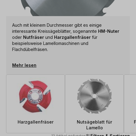
Auch mit kleinem Durchmesser gibt es einige
interessante Kreissägeblätter, sogenannte
HM-Nuter
oder
Nutfräser
und
Harzgallenfräser
für
beispielsweise Lamellomaschinen und
Flachdübelfräsen.
Mehr lesen
Harzgallenfräser
Nutsägeblatt für
F
Lamello
Filtern & Sortieren
12 Artikel gefunden