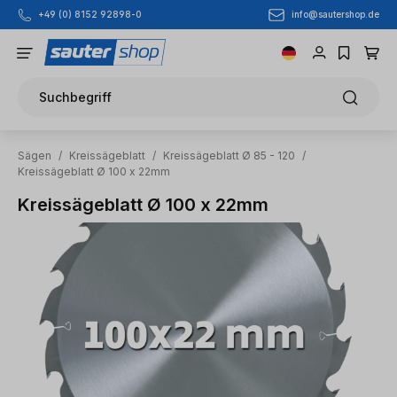
info@sautershop.de
+49 (0) 8152 92898-0
Zum Hauptinhalt springen
Suchbegriff
Sägen
/
Kreissägeblatt
/
Kreissägeblatt Ø 85 - 120
/
Kreissägeblatt Ø 100 x 22mm
Kreissägeblatt Ø 100 x 22mm