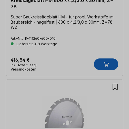
Kreissägeblatt HM 600 x 4,2/3,0 x 30 mm, Z=
78
Super Baukreissägeblatt HM - für probl. Werkstoffe im
Baubereich - nagelfest | 600 x 4,2/3,0 x 30mm, Z=78
WZ
Art.-Nr.:
K-111260-600-010
Lieferzeit 3-8 Werktage
416,54 €
inkl. MwSt. zzgl.
Versandkosten