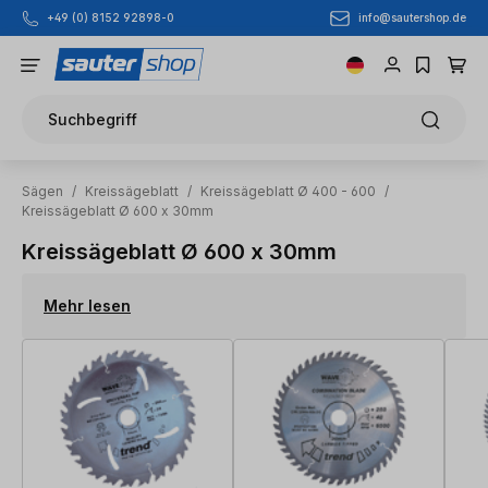
info@sautershop.de
+49 (0) 8152 92898-0
Zum Hauptinhalt springen
Suchbegriff
Sägen
/
Kreissägeblatt
/
Kreissägeblatt Ø 400 - 600
/
Kreissägeblatt Ø 600 x 30mm
Kreissägeblatt Ø 600 x 30mm
Mehr lesen