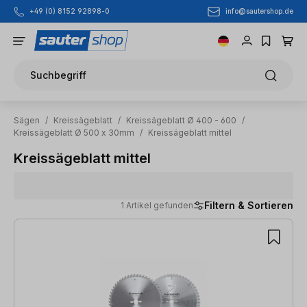
info@sautershop.de
+49 (0) 8152 92898-0
Zum Hauptinhalt springen
Suchbegriff
Sägen
/
Kreissägeblatt
/
Kreissägeblatt Ø 400 - 600
/
Kreissägeblatt Ø 500 x 30mm
/
Kreissägeblatt mittel
Kreissägeblatt mittel
Filtern & Sortieren
1 Artikel gefunden
1 Artikel gefunden