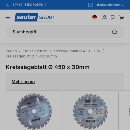
info@sautershop.de
+49 (0) 8152 92898-0
Zum Hauptinhalt springen
Suchbegriff
Sägen
/
Kreissägeblatt
/
Kreissägeblatt Ø 400 - 600
/
Kreissägeblatt Ø 450 x 30mm
Kreissägeblatt Ø 450 x 30mm
Mehr lesen