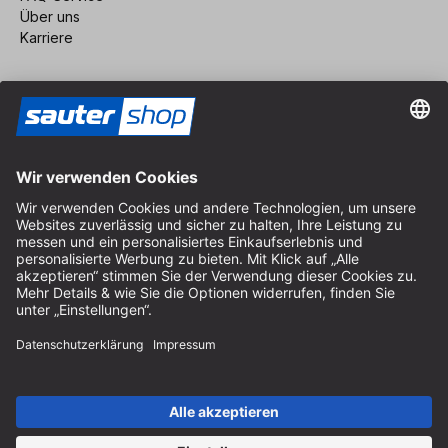
Über uns
Karriere
Vertrag widerrufen
Impressum
AGB
Datenschutz
Cookie-Einstellungen
© 2026 sauter GmbH
inkl. MwSt. / exkl. Versandkosten
* kostenloser Versand ab 150 Euro Bestellwert innerhalb
Deutschlands für die Standard-Paketgrößen - ausgenommen
Sperrgut und Fracht
In Abh. des Lieferlandes kann die MwSt. an der Kasse variieren.