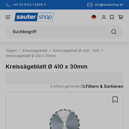
info@sautershop.de
+49 (0) 8152 92898-0
Zum Hauptinhalt springen
Suchbegriff
Sägen
/
Kreissägeblatt
/
Kreissägeblatt Ø 400 - 600
/
Kreissägeblatt Ø 410 x 30mm
Kreissägeblatt Ø 410 x 30mm
Filtern & Sortieren
2 Artikel gefunden
2 Artikel gefunden