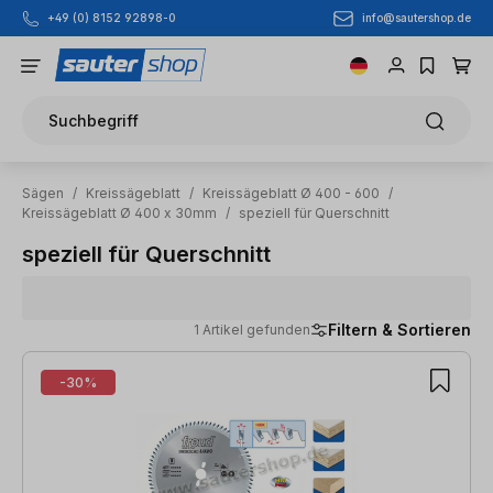
info@sautershop.de
+49 (0) 8152 92898-0
Zum Hauptinhalt springen
Suchbegriff
Sägen
/
Kreissägeblatt
/
Kreissägeblatt Ø 400 - 600
/
Kreissägeblatt Ø 400 x 30mm
/
speziell für Querschnitt
speziell für Querschnitt
Filtern & Sortieren
1 Artikel gefunden
1 Artikel gefunden
-30%