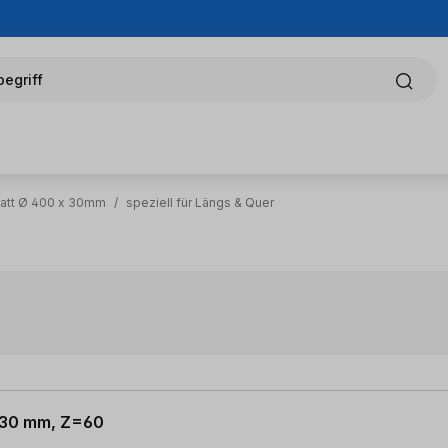
egriff
latt Ø 400 x 30mm
/
speziell für Längs & Quer
x 30 mm, Z=60