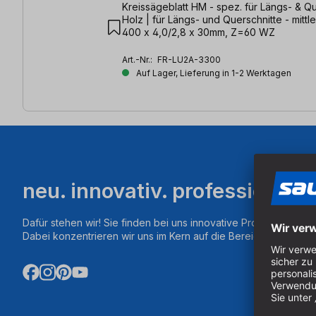
Kreissägeblatt HM - spez. für Längs- & Que
Holz | für Längs- und Querschnitte - mittle
400 x 4,0/2,8 x 30mm, Z=60 WZ
Art.-Nr.:
FR-LU2A-3300
Auf Lager, Lieferung in 1-2 Werktagen
neu. innovativ. professionell.
Dafür stehen wir! Sie finden bei uns innovative Produkte aus d
Dabei konzentrieren wir uns im Kern auf die Bereiche Fräsen,