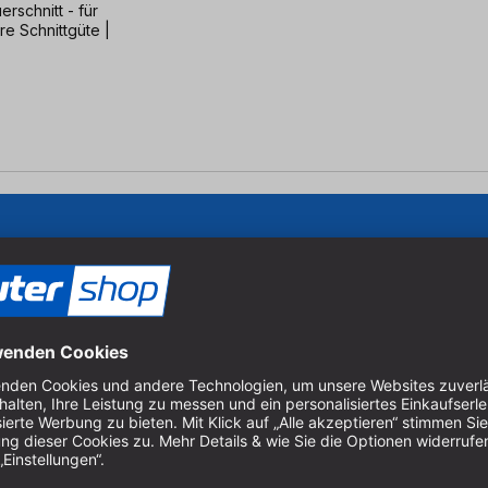
rschnitt - für
re Schnittgüte |
Um unseren Newsletter zu ab
Produkten zu erhalten, müss
er Holzbearbeitung.
 Sägen und Bohren.
Cookie-Einstellungen verwal