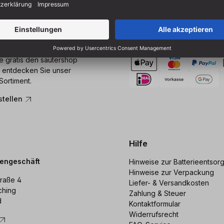
Zahlung
ie gratis den sautershop
 entdecken Sie unser
Sortiment.
stellen
Hilfe
dengeschäft
Hinweise zur Batterieentsor
Hinweise zur Verpackung
raße 4
Liefer- & Versandkosten
ching
Zahlung & Steuer
d
Kontaktformular
Widerrufsrecht