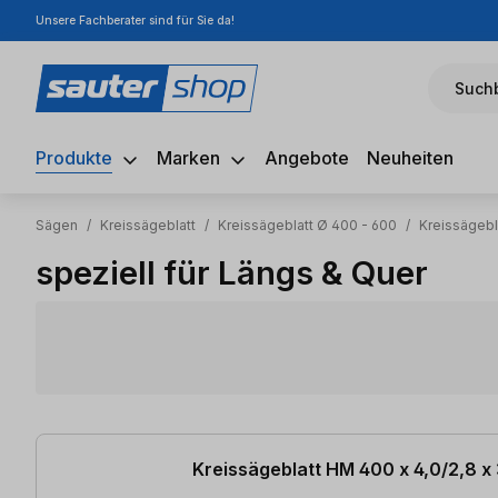
Unsere Fachberater sind für Sie da!
m Hauptinhalt springen
Zur Suche springen
Zur Hauptnavigation springen
Suchb
Produkte
Marken
Angebote
Neuheiten
Sägen
/
Kreissägeblatt
/
Kreissägeblatt Ø 400 - 600
/
Kreissägeb
speziell für Längs & Quer
1 Artikel gefunden
Kreissägeblatt HM 400 x 4,0/2,8 