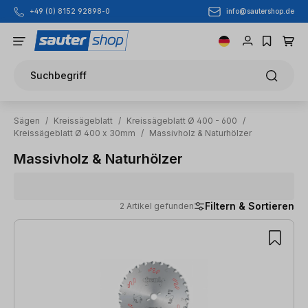
info@sautershop.de
+49 (0) 8152 92898-0
Zum Hauptinhalt springen
Suchbegriff
Sägen
/
Kreissägeblatt
/
Kreissägeblatt Ø 400 - 600
/
Kreissägeblatt Ø 400 x 30mm
/
Massivholz & Naturhölzer
Massivholz & Naturhölzer
Filtern & Sortieren
2 Artikel gefunden
2 Artikel gefunden