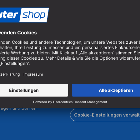
ür Baustähle -
1,8 x 30mm, Z=80
Um unseren Newsletter zu ab
Produkten zu erhalten, müss
er Holzbearbeitung.
 Sägen und Bohren.
Cookie-Einstellungen verwal