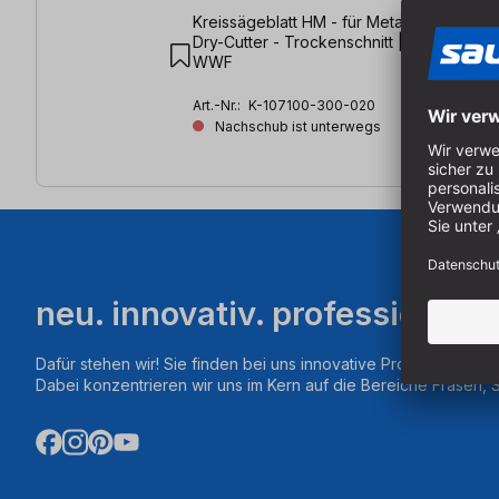
Kreissägeblatt HM - für Metalle & Stahl | f
Dry-Cutter - Trockenschnitt | 300 x 2,2/
WWF
Art.-Nr.:
K-107100-300-020
Nachschub ist unterwegs
neu. innovativ. professionell.
Dafür stehen wir! Sie finden bei uns innovative Produkte aus d
Dabei konzentrieren wir uns im Kern auf die Bereiche Fräsen,