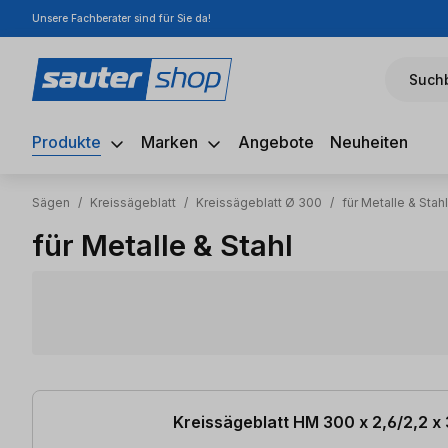
Unsere Fachberater sind für Sie da!
m Hauptinhalt springen
Zur Suche springen
Zur Hauptnavigation springen
Suchb
Produkte
Marken
Angebote
Neuheiten
Sägen
/
Kreissägeblatt
/
Kreissägeblatt Ø 300
/
für Metalle & Stahl
für Metalle & Stahl
3 Artikel gefunden
Kreissägeblatt HM 300 x 2,6/2,2 