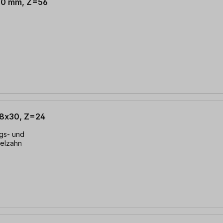
 30 mm, Z=56
,8x30, Z=24
selzahn