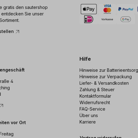
ie gratis den sautershop
 entdecken Sie unser
Sortiment.
stellen
Hilfe
dengeschäft
Hinweise zur Batterieentsor
Hinweise zur Verpackung
raße 4
Liefer- & Versandkosten
ching
Zahlung & Steuer
d
Kontaktformular
Widerrufsrecht
FAQ-Service
Über uns
Karriere
iten vor Ort
Freitag
Vertrag widerrufen