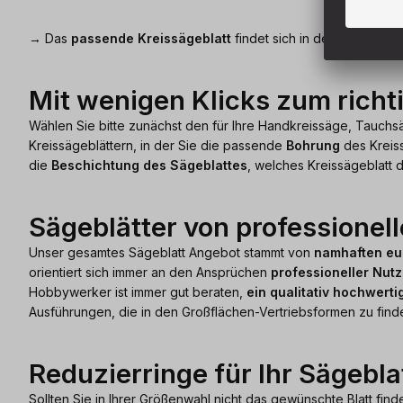
→ Das
passende Kreissägeblatt
findet sich in der Kategorie:
Mit wenigen Klicks zum richt
Wählen Sie bitte zunächst den für Ihre Handkreissäge, Tauch
Kreissägeblättern, in der Sie die passende
Bohrung
des Kreiss
die
Beschichtung des Sägeblattes
, welches Kreissägeblatt d
Sägeblätter von professionel
Unser gesamtes Sägeblatt Angebot stammt von
namhaften eur
orientiert sich immer an den Ansprüchen
professioneller Nut
Hobbywerker ist immer gut beraten,
ein qualitativ hochwerti
Ausführungen, die in den Großflächen-Vertriebsformen zu finden
Reduzierringe für Ihr Sägebla
Sollten Sie in Ihrer Größenwahl nicht das gewünschte Blatt finde