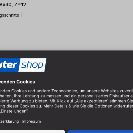
,8x30, Z=12
gsschnitte |
meiner Säge?
 die Auswahl des richtigen Sägeblattes immer nach dem
Außendurch
nstimmen, auf die das Blatt passen soll.