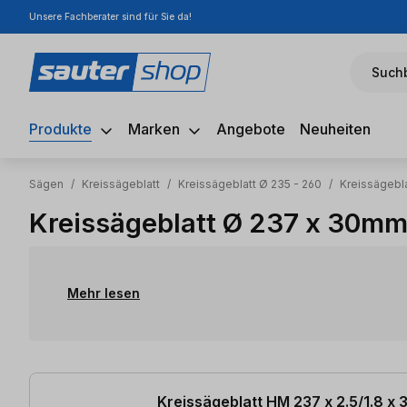
Unsere Fachberater sind für Sie da!
m Hauptinhalt springen
Zur Suche springen
Zur Hauptnavigation springen
Suchb
Produkte
Marken
Angebote
Neuheiten
Sägen
/
Kreissägeblatt
/
Kreissägeblatt Ø 235 - 260
/
Kreissägebl
Kreissägeblatt Ø 237 x 30m
Mehr lesen
5 Artikel gefunden
Kreissägeblatt HM 237 x 2.5/1.8 x