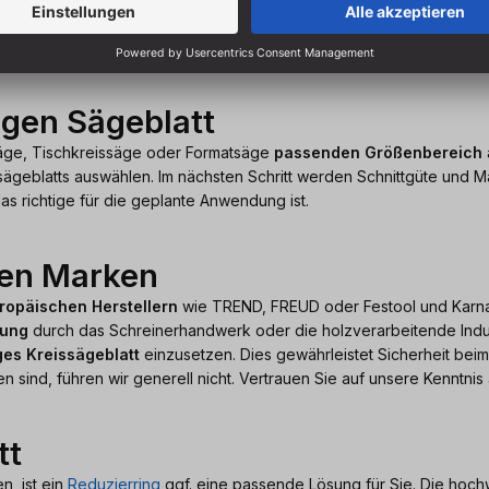
250 x 30
igen Sägeblatt
säge, Tischkreissäge oder Formatsäge
passenden Größenbereich
ägeblatts auswählen. Im nächsten Schritt werden Schnittgüte und Ma
as richtige für die geplante Anwendung ist.
len Marken
opäischen Herstellern
wie TREND, FREUD oder Festool und Karna
zung
durch das Schreinerhandwerk oder die holzverarbeitende Indust
ges Kreissägeblatt
einzusetzen. Dies gewährleistet Sicherheit beim
 sind, führen wir generell nicht. Vertrauen Sie auf unsere Kenntnis 
tt
n, ist ein
Reduzierring
ggf. eine passende Lösung für Sie. Die hoch