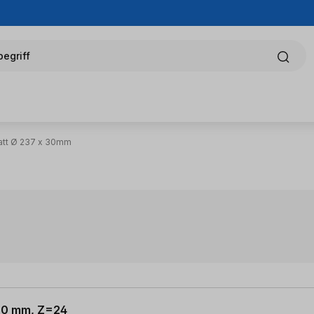
egriff
att Ø 237 x 30mm
m
 30 mm, Z=24