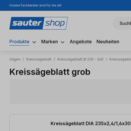
Unsere Fachberater sind für Sie da!
m Hauptinhalt springen
Zur Suche springen
Zur Hauptnavigation springen
Suchb
Produkte
Marken
Angebote
Neuheiten
Sägen
/
Kreissägeblatt
/
Kreissägeblatt Ø 235 - 260
/
Kreissägebl
Kreissägeblatt grob
4 Artikel gefunden
Kreissägeblatt DIA 235x2,4/1,6x3