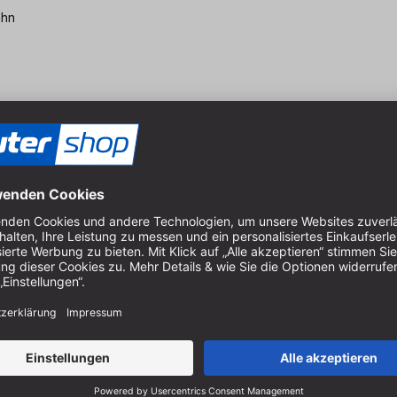
ahn
 30 mm, Z=24