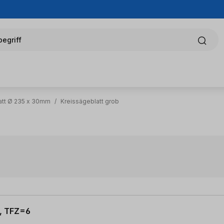
egriff
att Ø 235 x 30mm
/
Kreissägeblatt grob
0, TFZ=6