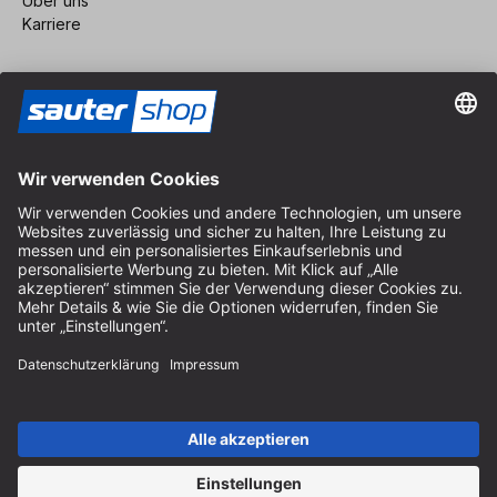
Über uns
Karriere
Vertrag widerrufen
Impressum
AGB
Datenschutz
Cookie-Einstellungen
© 2026 sauter GmbH
inkl. MwSt. / exkl. Versandkosten
* kostenloser Versand ab 150 Euro Bestellwert innerhalb
Deutschlands für die Standard-Paketgrößen - ausgenommen
Sperrgut und Fracht
In Abh. des Lieferlandes kann die MwSt. an der Kasse variieren.