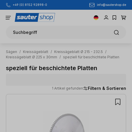
info@sautershop.de
+49 (0) 8152 92898-0
Zum Hauptinhalt springen
Suchbegriff
Sägen
/
Kreissägeblatt
/
Kreissägeblatt Ø 215 - 232.5
/
Kreissägeblatt Ø 225 x 30mm
/
speziell für beschichtete Platten
speziell für beschichtete Platten
Filtern & Sortieren
1 Artikel gefunden
1 Artikel gefunden