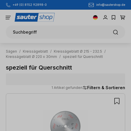
info@sautershop.de
+49 (0) 8152 92898-0
Zum Hauptinhalt springen
Suchbegriff
Sägen
/
Kreissägeblatt
/
Kreissägeblatt Ø 215 - 232.5
/
Kreissägeblatt Ø 220 x 30mm
/
speziell für Querschnitt
speziell für Querschnitt
Filtern & Sortieren
1 Artikel gefunden
1 Artikel gefunden