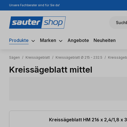
Unsere Fachberater sind für Sie da!
m Hauptinhalt springen
Zur Suche springen
Zur Hauptnavigation springen
Suchb
Produkte
Marken
Angebote
Neuheiten
Sägen
/
Kreissägeblatt
/
Kreissägeblatt Ø 215 - 232.5
/
Kreissägeb
Kreissägeblatt mittel
4 Artikel gefunden
Kreissägeblatt HM 216 x 2,4/1,8 x