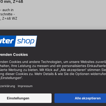
 30 mm, Z=48
- auch in
schnitte -
mm, Z=48 WZ
schleifklotz
TS635-216 | HM
ATIS Flexi