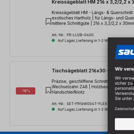
Kreissägeblatt HM 216 x 3,2/2,2 x
Kreissägeblatt HM - Längs- & Querschnitt 
exotisches Hartholz | für Längs- und Quer
mittlere Schnittgüte | 216 x 3,2/2,2 x 30
Art.-Nr.:
FR-LU2B-0400
Auf Lager, Lieferung in 1-2 Werktagen
Tischsägeblatt 216x30 + Flexi Hand
Präzise, geschliffene Schnitte mit der G
Wechselzahn Z48 | Holzbearbeitung | GR
-18%
Handschleifklotz
Art.-Nr.:
SET-FR16W004T-FLEX
Auf Lager, Lieferung in 1-2 Werktagen