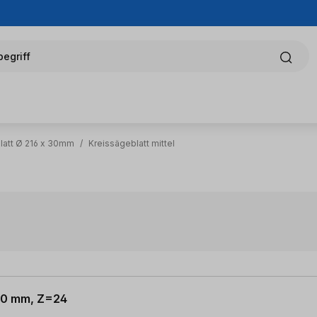
egriff
latt Ø 216 x 30mm
/
Kreissägeblatt mittel
 30 mm, Z=24