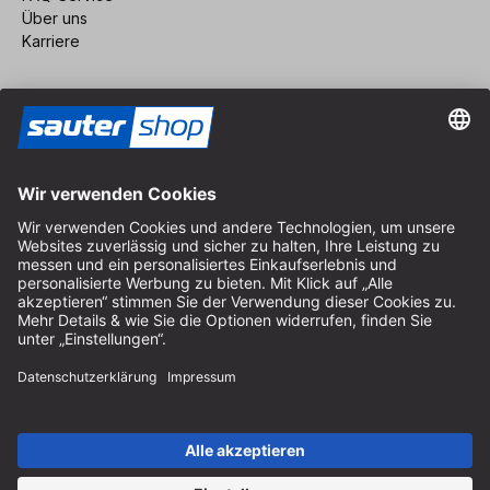
Über uns
Karriere
Vertrag widerrufen
Impressum
AGB
Datenschutz
Cookie-Einstellungen
© 2026 sauter GmbH
inkl. MwSt. / exkl. Versandkosten
* kostenloser Versand ab 150 Euro Bestellwert innerhalb
Deutschlands für die Standard-Paketgrößen - ausgenommen
Sperrgut und Fracht
In Abh. des Lieferlandes kann die MwSt. an der Kasse variieren.