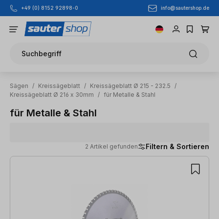
info@sautershop.de
+49 (0) 8152 92898-0
Zum Hauptinhalt springen
Suchbegriff
Sägen
/
Kreissägeblatt
/
Kreissägeblatt Ø 215 - 232.5
/
Kreissägeblatt Ø 216 x 30mm
/
für Metalle & Stahl
für Metalle & Stahl
Filtern & Sortieren
2 Artikel gefunden
2 Artikel gefunden