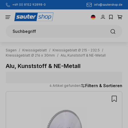
info@sautershop.de
+49 (0) 8152 92898-0
Zum Hauptinhalt springen
Suchbegriff
Sägen
/
Kreissägeblatt
/
Kreissägeblatt Ø 215 - 232.5
/
Kreissägeblatt Ø 216 x 30mm
/
Alu, Kunststoff & NE-Metall
Alu, Kunststoff & NE-Metall
Filtern & Sortieren
4 Artikel gefunden
4 Artikel gefunden