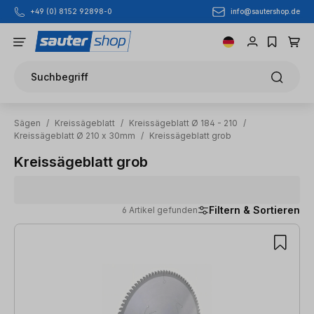
info@sautershop.de
+49 (0) 8152 92898-0
Zum Hauptinhalt springen
Suchbegriff
Sägen
/
Kreissägeblatt
/
Kreissägeblatt Ø 184 - 210
/
Kreissägeblatt Ø 210 x 30mm
/
Kreissägeblatt grob
Kreissägeblatt grob
Filtern & Sortieren
6 Artikel gefunden
6 Artikel gefunden