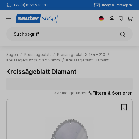
info@sautershop.de
+49 (0) 8152 92898-0
Zum Hauptinhalt springen
Suchbegriff
Sägen
/
Kreissägeblatt
/
Kreissägeblatt Ø 184 - 210
/
Kreissägeblatt Ø 210 x 30mm
/
Kreissägeblatt Diamant
Kreissägeblatt Diamant
Filtern & Sortieren
3 Artikel gefunden
3 Artikel gefunden