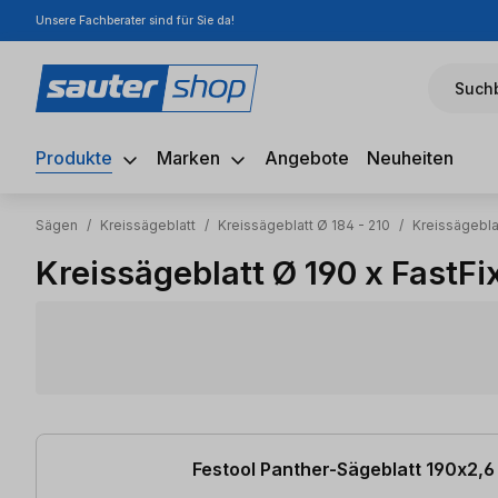
Unsere Fachberater sind für Sie da!
m Hauptinhalt springen
Zur Suche springen
Zur Hauptnavigation springen
Suchb
Produkte
Marken
Angebote
Neuheiten
Sägen
/
Kreissägeblatt
/
Kreissägeblatt Ø 184 - 210
/
Kreissägeblat
Kreissägeblatt Ø 190 x FastFi
5 Artikel gefunden
Festool Panther-Sägeblatt 190x2,6