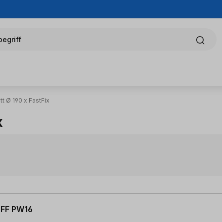
egriff
t Ø 190 x FastFix
x
 FF PW16