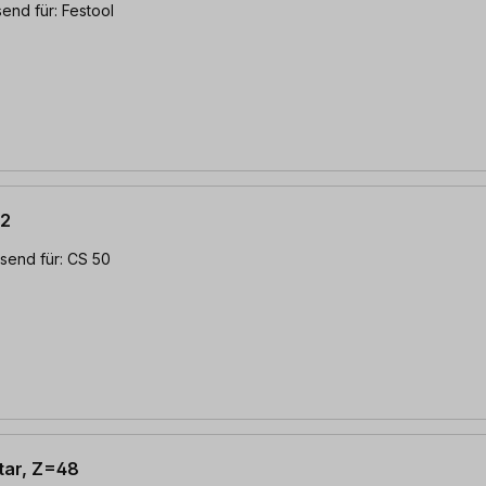
end für: Festool
32
send für: CS 50
Star, Z=48