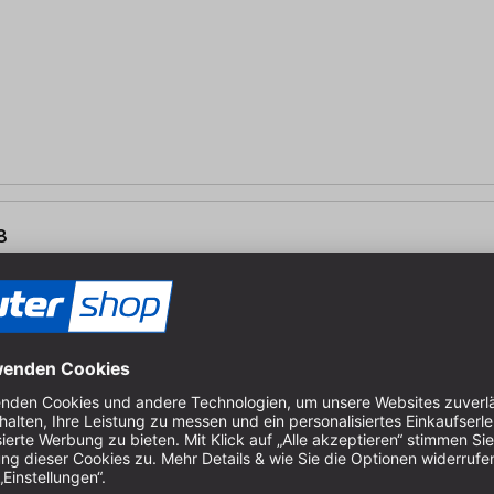
8
send für: CS 50