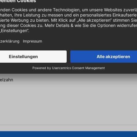
 30 mm, Z=60
selzahn