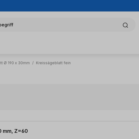
egriff
tt Ø 190 x 30mm
/
Kreissägeblatt fein
 30 mm, Z=60