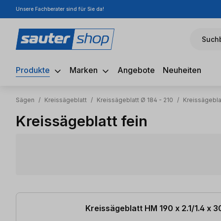
Unsere Fachberater sind für Sie da!
m Hauptinhalt springen
Zur Suche springen
Zur Hauptnavigation springen
Suchb
Produkte
Marken
Angebote
Neuheiten
Sägen
/
Kreissägeblatt
/
Kreissägeblatt Ø 184 - 210
/
Kreissägebla
Kreissägeblatt fein
6 Artikel gefunden
Kreissägeblatt HM 190 x 2.1/1.4 x