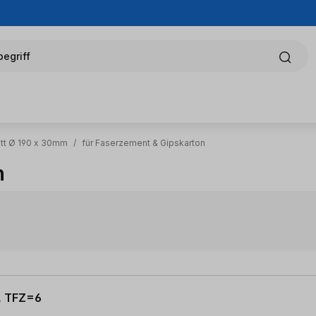
egriff
tt Ø 190 x 30mm
/
für Faserzement & Gipskarton
n
0, TFZ=6