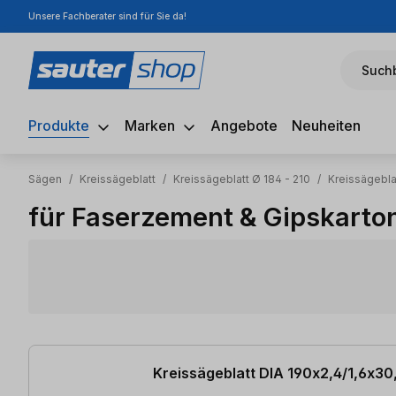
Unsere Fachberater sind für Sie da!
m Hauptinhalt springen
Zur Suche springen
Zur Hauptnavigation springen
Suchb
Produkte
Marken
Angebote
Neuheiten
Sägen
/
Kreissägeblatt
/
Kreissägeblatt Ø 184 - 210
/
Kreissägebla
für Faserzement & Gipskarto
2 Artikel gefunden
Kreissägeblatt DIA 190x2,4/1,6x3