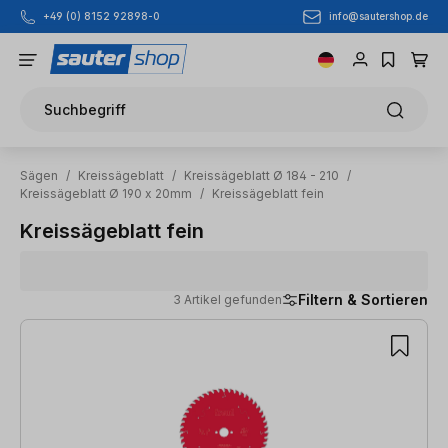
info@sautershop.de
+49 (0) 8152 92898-0
Zum Hauptinhalt springen
Suchbegriff
Sägen
/
Kreissägeblatt
/
Kreissägeblatt Ø 184 - 210
/
Kreissägeblatt Ø 190 x 20mm
/
Kreissägeblatt fein
Kreissägeblatt fein
Filtern & Sortieren
3 Artikel gefunden
3 Artikel gefunden