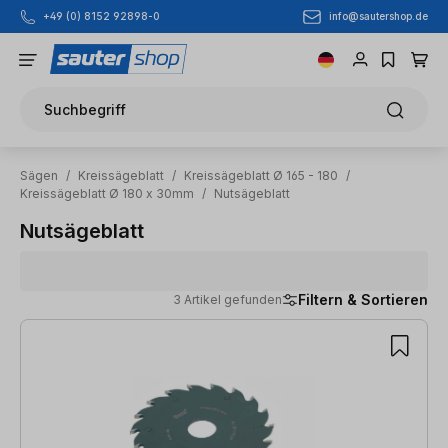
info@sautershop.de
+49 (0) 8152 92898-0
Zum Hauptinhalt springen
Suchbegriff
Sägen
/
Kreissägeblatt
/
Kreissägeblatt Ø 165 - 180
/
Kreissägeblatt Ø 180 x 30mm
/
Nutsägeblatt
Nutsägeblatt
Filtern & Sortieren
3 Artikel gefunden
3 Artikel gefunden