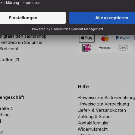
Zahlung
ie gratis den sautershop
 entdecken Sie unser
Sortiment.
stellen
Hilfe
dengeschäft
Hinweise zur Batterieentsor
Hinweise zur Verpackung
raße 4
Liefer- & Versandkosten
ching
Zahlung & Steuer
d
Kontaktformular
Widerrufsrecht