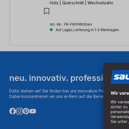
Holz | Querschnitt | Wechselzahn
Art.-Nr.:
FR-FR09W004H
Auf Lager, Lieferung in 1-2 Werktagen
neu. innovativ. professionell.
Dafür stehen wir! Sie finden bei uns innovative Produkte aus d
Dabei konzentrieren wir uns im Kern auf die Bereiche Fräsen,