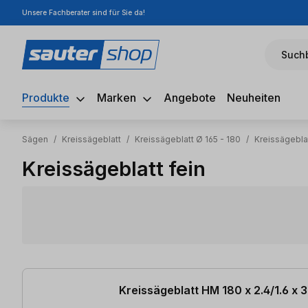
Unsere Fachberater sind für Sie da!
m Hauptinhalt springen
Zur Suche springen
Zur Hauptnavigation springen
Suchb
Produkte
Marken
Angebote
Neuheiten
Sägen
/
Kreissägeblatt
/
Kreissägeblatt Ø 165 - 180
/
Kreissägebla
Kreissägeblatt fein
1 Artikel gefunden
Kreissägeblatt HM 180 x 2.4/1.6 x