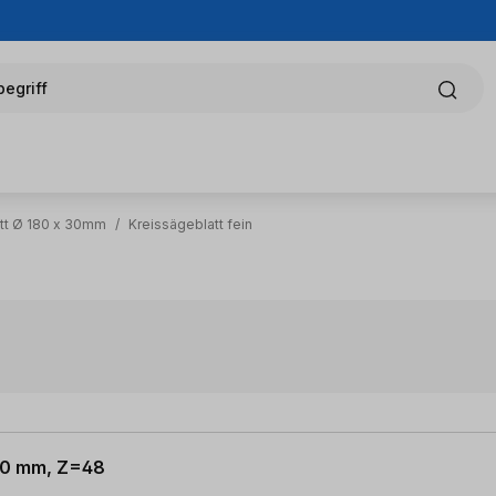
egriff
tt Ø 180 x 30mm
/
Kreissägeblatt fein
 30 mm, Z=48