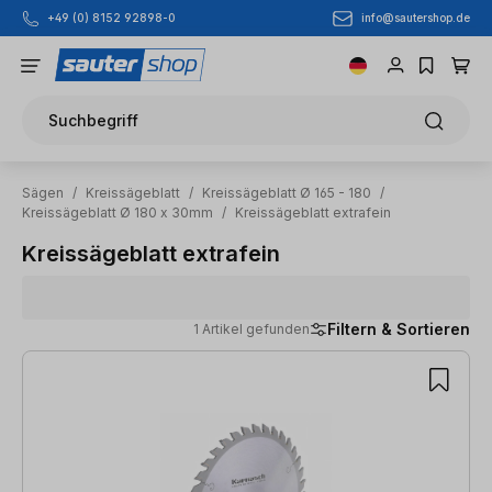
info@sautershop.de
+49 (0) 8152 92898-0
Zum Hauptinhalt springen
Suchbegriff
Sägen
/
Kreissägeblatt
/
Kreissägeblatt Ø 165 - 180
/
Kreissägeblatt Ø 180 x 30mm
/
Kreissägeblatt extrafein
Kreissägeblatt extrafein
Filtern & Sortieren
1 Artikel gefunden
1 Artikel gefunden