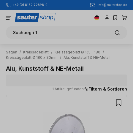
info@sautershop.de
+49 (0) 8152 92898-0
Zum Hauptinhalt springen
Suchbegriff
Sägen
/
Kreissägeblatt
/
Kreissägeblatt Ø 165 - 180
/
Kreissägeblatt Ø 180 x 30mm
/
Alu, Kunststoff & NE-Metall
Alu, Kunststoff & NE-Metall
Filtern & Sortieren
1 Artikel gefunden
1 Artikel gefunden