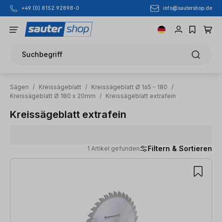
info@sautershop.de
+49 (0) 8152 92898-0
Zum Hauptinhalt springen
Suchbegriff
Sägen
/
Kreissägeblatt
/
Kreissägeblatt Ø 165 - 180
/
Kreissägeblatt Ø 180 x 20mm
/
Kreissägeblatt extrafein
Kreissägeblatt extrafein
Filtern & Sortieren
1 Artikel gefunden
1 Artikel gefunden