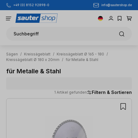
info@sautershop.de
+49 (0) 8152 92898-0
Zum Hauptinhalt springen
Suchbegriff
Sägen
/
Kreissägeblatt
/
Kreissägeblatt Ø 165 - 180
/
Kreissägeblatt Ø 180 x 20mm
/
für Metalle & Stahl
für Metalle & Stahl
Filtern & Sortieren
1 Artikel gefunden
1 Artikel gefunden