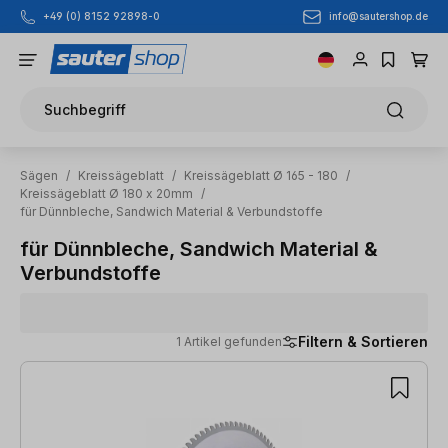
info@sautershop.de
+49 (0) 8152 92898-0
Zum Hauptinhalt springen
Suchbegriff
Sägen
/
Kreissägeblatt
/
Kreissägeblatt Ø 165 - 180
/
Kreissägeblatt Ø 180 x 20mm
/
für Dünnbleche, Sandwich Material & Verbundstoffe
für Dünnbleche, Sandwich Material &
Verbundstoffe
Filtern & Sortieren
1 Artikel gefunden
1 Artikel gefunden