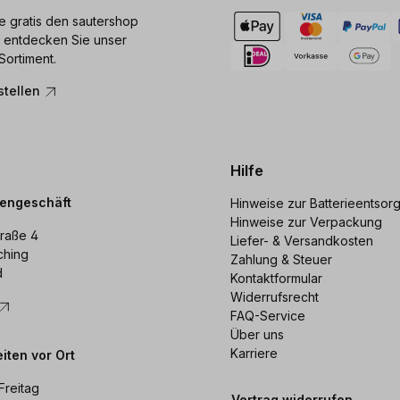
ie gratis den sautershop
 entdecken Sie unser
Sortiment.
stellen
Hilfe
dengeschäft
Hinweise zur Batterieentsor
Hinweise zur Verpackung
raße 4
Liefer- & Versandkosten
ching
Zahlung & Steuer
d
Kontaktformular
Widerrufsrecht
FAQ-Service
Über uns
Karriere
iten vor Ort
Freitag
Vertrag widerrufen