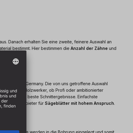
aus. Danach erhalten Sie eine zweite, feinere Auswahl an
terial bestimmt. Hier bestimmen die
Anzahl der Zähne
und
sch made in Germany. Die von uns getroffene Auswahl
rie. Jeder Holzwerker, ob Profi oder ambitionierter
 Arbeiten und beste Schnittergebnisse. Einfachste
als Spezialanbieter für
Sägeblätter mit hohem Anspruch
.
wertigen Ringe werden in die Bohrung eingelegt und somit