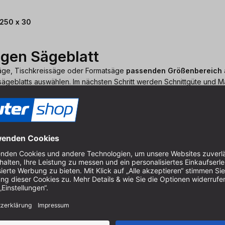
250 x 30
igen Sägeblatt
säge, Tischkreissäge oder Formatsäge
passenden Größenbereich
ägeblatts auswählen. Im nächsten Schritt werden Schnittgüte und Ma
as richtige für die geplante Anwendung ist.
len Marken
opäischen Herstellern
wie TREND, FREUD oder Festool und Karna
zung
durch das Schreinerhandwerk oder die holzverarbeitende Indust
ges Kreissägeblatt
einzusetzen. Dies gewährleistet Sicherheit beim
 sind, führen wir generell nicht. Vertrauen Sie auf unsere Kenntnis 
tt
n, ist ein
Reduzierring
ggf. eine passende Lösung für Sie. Die hoch