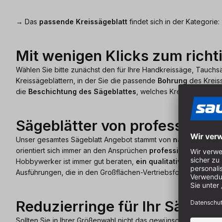
→ Das
passende Kreissägeblatt
findet sich in der Kategorie:
Mit wenigen Klicks zum richt
Wählen Sie bitte zunächst den für Ihre Handkreissäge, Tauch
Kreissägeblättern, in der Sie die passende
Bohrung
des Kreiss
die
Beschichtung des Sägeblattes
, welches Kreissägeblatt d
Sägeblätter von professionel
Unser gesamtes Sägeblatt Angebot stammt von
namhaften eur
orientiert sich immer an den Ansprüchen
professioneller Nut
Hobbywerker ist immer gut beraten,
ein qualitativ hochwerti
Ausführungen, die in den Großflächen-Vertriebsformen zu finden
Reduzierringe für Ihr Sägebla
Sollten Sie in Ihrer Größenwahl nicht das gewünschte Blatt finde