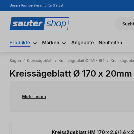
Unsere Fachberater sind für Sie da!
m Hauptinhalt springen
Zur Suche springen
Zur Hauptnavigation springen
Suchb
Produkte
Marken
Angebote
Neuheiten
Sägen
/
Kreissägeblatt
/
Kreissägeblatt Ø 165 - 180
/
Kreissägebla
Kreissägeblatt Ø 170 x 20mm
Mehr lesen
1 Artikel gefunden
Kreissägeblatt HM 170 x 2,6/1,6 x