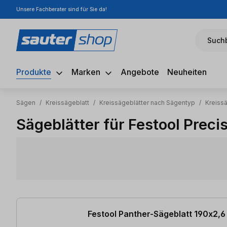
Unsere Fachberater sind für Sie da!
m Hauptinhalt springen
Zur Suche springen
Zur Hauptnavigation springen
Suchb
Produkte
Marken
Angebote
Neuheiten
Sägen
/
Kreissägeblatt
/
Kreissägeblätter nach Sägentyp
/
Kreiss
Sägeblätter für Festool Preci
4 Artikel gefunden
Festool Panther-Sägeblatt 190x2,6