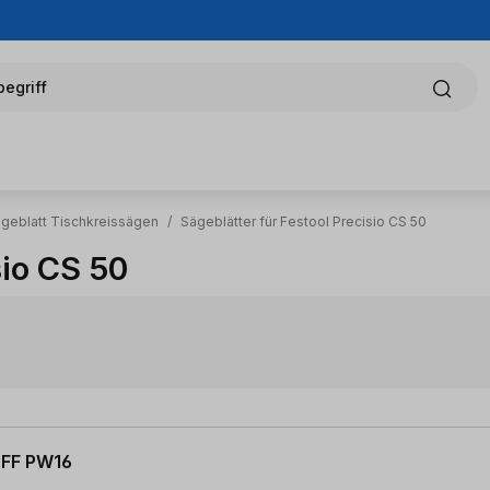
egriff
ägeblatt Tischkreissägen
/
Sägeblätter für Festool Precisio CS 50
sio CS 50
 FF PW16