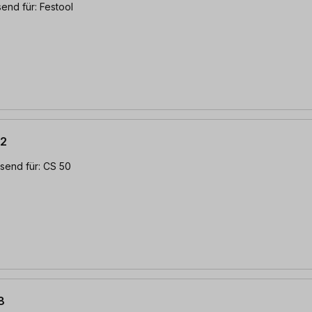
end für: Festool
32
send für: CS 50
8