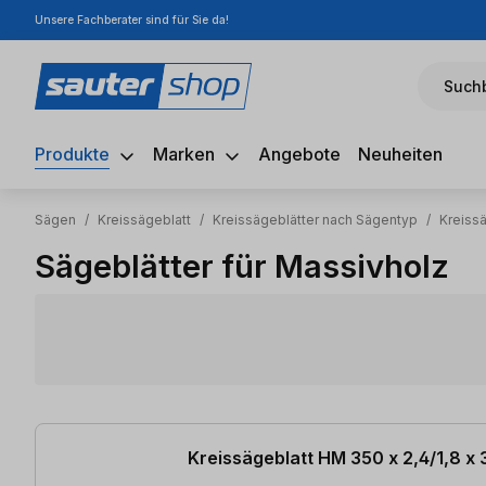
Unsere Fachberater sind für Sie da!
m Hauptinhalt springen
Zur Suche springen
Zur Hauptnavigation springen
Suchb
Produkte
Marken
Angebote
Neuheiten
Sägen
/
Kreissägeblatt
/
Kreissägeblätter nach Sägentyp
/
Kreiss
Sägeblätter für Massivholz
25 Artikel gefunden
Kreissägeblatt HM 350 x 2,4/1,8 x