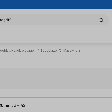
egriff
ägeblatt Handkreissägen
/
Sägeblätter für Massivholz
 30 mm, Z= 42