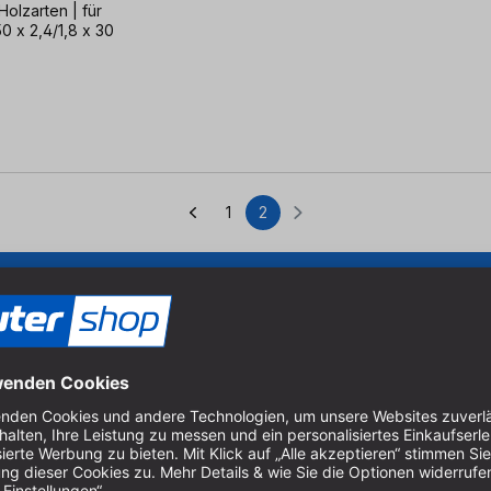
Holzarten | für
50 x 2,4/1,8 x 30
1
2
Seite
Seite
Um unseren Newsletter zu ab
Produkten zu erhalten, müss
er Holzbearbeitung.
 Sägen und Bohren.
Cookie-Einstellungen verwal