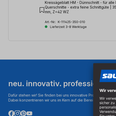
Kreissägeblatt HM - Dünnschnitt - für alle 
Querschnitte - extra feine Schnittgüte | 3
mm, Z=42 WZ
Art.-Nr.:
K-111425-350-010
Lieferzeit 3-8 Werktage
neu. innovativ. professionell.
Dafür stehen wir! Sie finden bei uns innovative Produkte aus d
Dabei konzentrieren wir uns im Kern auf die Bereiche Fräsen,