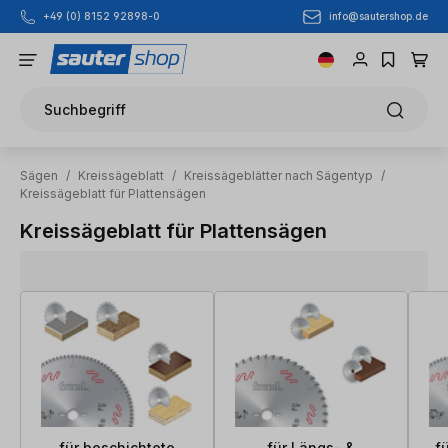
info@sautershop.de
+49 (0) 8152 92898-0
Zum Hauptinhalt springen
Suchbegriff
Sägen
/
Kreissägeblatt
/
Kreissägeblätter nach Sägentyp
/
Kreissägeblatt für Plattensägen
Kreissägeblatt für Plattensägen
für beschichtete
für Längs- &
f