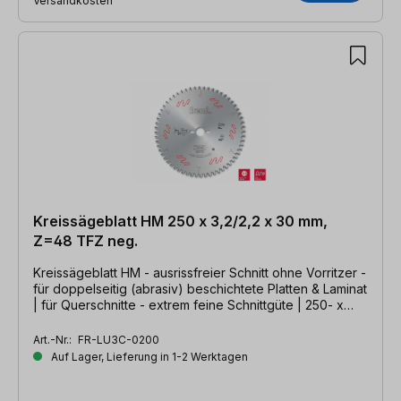
Versandkosten
Kreissägeblatt HM 250 x 3,2/2,2 x 30 mm,
Z=48 TFZ neg.
Kreissägeblatt HM - ausrissfreier Schnitt ohne Vorritzer -
für doppelseitig (abrasiv) beschichtete Platten & Laminat
| für Querschnitte - extrem feine Schnittgüte | 250- x
3,2/2,2 x 30mm, Z=48- TFZ neg.
Art.-Nr.:
FR-LU3C-0200
Auf Lager, Lieferung in 1-2 Werktagen