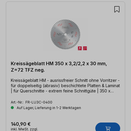
Kreissägeblatt HM 350 x 3,2/2,2 x 30 mm,
Z=72 TFZ neg.
Kreissägeblatt HM - ausrissfreier Schnitt ohne Vorritzer -
für doppelseitig (abrasiv) beschichtete Platten & Laminat
| für Querschnitte - extrem feine Schnittgüte | 350 x
3,2/2,2 x 30mm, Z=72- TFZ neg.
Art.-Nr.:
FR-LU3C-0400
Auf Lager, Lieferung in 1-2 Werktagen
140,90 €
inkl. MwSt. zzgl.