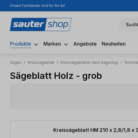
Unsere Fachberater sind für Sie da!
m Hauptinhalt springen
Zur Suche springen
Zur Hauptnavigation springen
Suchb
Produkte
Marken
Angebote
Neuheiten
Sägen
/
Kreissägeblatt
/
Kreissägeblätter nach Sägentyp
/
Kreiss
Sägeblatt Holz - grob
4 Artikel gefunden
Kreissägeblatt HM 210 x 2,8/1,8 x