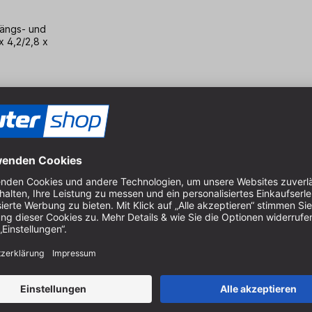
Längs- und
x 4,2/2,8 x
 30 mm, Z= 54
Längs- und
x 4,4/2,8 x