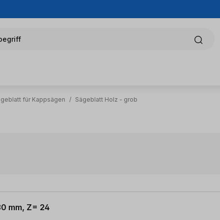
egriff
ägeblatt für Kappsägen
/
Sägeblatt Holz - grob
 30 mm, Z= 24