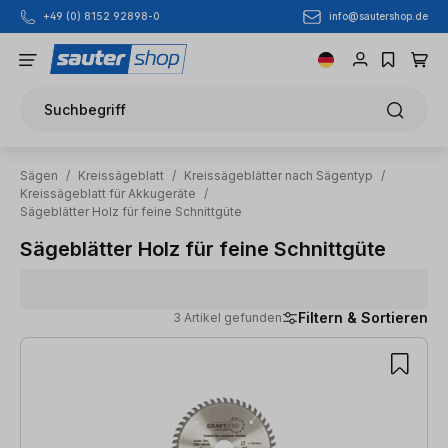
info@sautershop.de
+49 (0) 8152 92898-0
Zum Hauptinhalt springen
Suchbegriff
Sägen
/
Kreissägeblatt
/
Kreissägeblätter nach Sägentyp
/
Kreissägeblatt für Akkugeräte
/
Sägeblätter Holz für feine Schnittgüte
Sägeblätter Holz für feine Schnittgüte
Filtern & Sortieren
3 Artikel gefunden
3 Artikel gefunden