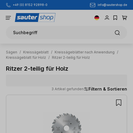
info@sautershop.de
+49 (0) 8152 92898-0
Zum Hauptinhalt springen
Suchbegriff
Sägen
/
Kreissägeblatt
/
Kreissägeblätter nach Anwendung
/
Kreissägeblatt für Holz
/
Ritzer 2-teilig für Holz
Ritzer 2-teilig für Holz
Filtern & Sortieren
3 Artikel gefunden
3 Artikel gefunden