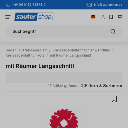
info@sautershop.de
+49 (0) 8152 92898-0
Zum Hauptinhalt springen
Suchbegriff
Sägen
/
Kreissägeblatt
/
Kreissägeblätter nach Anwendung
/
Kreissägeblatt für Holz
/
mit Räumer Längsschnitt
mit Räumer Längsschnitt
Filtern & Sortieren
17 Artikel gefunden
17 Artikel gefunden