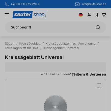
info@sautershop.de
+49 (0) 8152 92898-0
Zum Hauptinhalt springen
Suchbegriff
Sägen
/
Kreissägeblatt
/
Kreissägeblätter nach Anwendung
/
Kreissägeblatt für Holz
/
Kreissägeblatt Universal
Kreissägeblatt Universal
Filtern & Sortieren
67 Artikel gefunden
67 Artikel gefunden