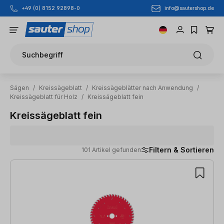
info@sautershop.de
+49 (0) 8152 92898-0
Zum Hauptinhalt springen
Suchbegriff
Sägen
/
Kreissägeblatt
/
Kreissägeblätter nach Anwendung
/
Kreissägeblatt für Holz
/
Kreissägeblatt fein
Kreissägeblatt fein
Filtern & Sortieren
101 Artikel gefunden
101 Artikel gefunden