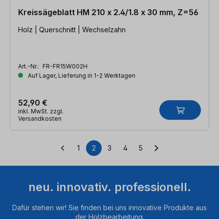
Kreissägeblatt HM 210 x 2.4/1.8 x 30 mm, Z=56
Holz | Querschnitt | Wechselzahn
Art.-Nr.:
FR-FR15W002H
Auf Lager, Lieferung in 1-2 Werktagen
52,90 €
inkl. MwSt. zzgl.
Versandkosten
1
2
3
4
5
Seite
Seite
Seite
Seite
Seite
neu. innovativ. professionell.
Dafür stehen wir! Sie finden bei uns innovative Produkte aus
der Holzbearbeitung.