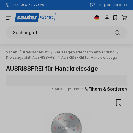
info@sautershop.de
+49 (0) 8152 92898-0
Zum Hauptinhalt springen
Suchbegriff
Sägen
/
Kreissägeblatt
/
Kreissägeblätter nach Anwendung
/
Kreissägeblatt AUSRISSFREI
/
AUSRISSFREI für Handkreissäge
AUSRISSFREI für Handkreissäge
Filtern & Sortieren
6 Artikel gefunden
6 Artikel gefunden