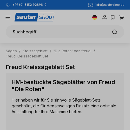
info@sautershop.de
+49 (0) 8152 92898-0
Zum Hauptinhalt springen
Suchbegriff
Sägen
/
Kreissägeblatt
/
"Die Roten" von freud.
/
Freud Kreissägeblatt Set
Freud Kreissägeblatt Set
HM-bestückte Sägeblätter von Freud
"Die Roten"
Hier haben wir für Sie sinnvolle Sägeblatt-Sets
geschnürt, die für den jeweiligen Einsatz eine optimale
Ausstattung für Ihre Maschine bieten.